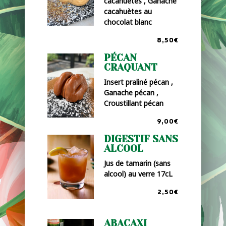
cacahuètes , Ganache
cacahuètes au
chocolat blanc
8,50€
PÉCAN
CRAQUANT
Insert praliné pécan ,
Ganache pécan ,
Croustillant pécan
9,00€
DIGESTIF SANS
ALCOOL
Jus de tamarin (sans
alcool) au verre 17cL
2,50€
ABACAXI